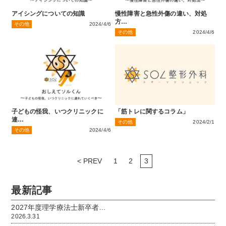
アイシングについての知識
慢性障害と急性外傷の違い、対処
方…
その他
2024/4/6
その他
2024/4/6
子どもの怪我、いつクリニックに
「筋トレに関するコラム」
連…
その他
2024/2/1
その他
2024/4/6
< PREV
1
2
3
最新記事
2027年度理学療法士新卒者…
2026.3.31