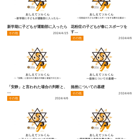
新学期に子どもが運動部に入ったら
花粉症の子どもが春にスポーツを
す…
その他
2024/4/15
その他
2024/4/6
「安静」と言われた場合の判断と、
捻挫についての基礎
…
その他
2024/4/6
その他
2024/4/6