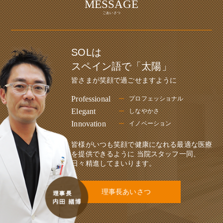
MESSAGE
ごあいさつ
SOLは
スペイン語で「太陽」
皆さまが笑顔で過ごせますように
Professional
プロフェッショナル
Elegant
しなやかさ
Innovation
イノベーション
皆様がいつも笑顔で健康になれる最適な医療
を提供できるように
当院スタッフ一同、
日々精進してまいります。
理事長あいさつ