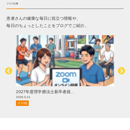
ブログ記事
患者さんの健康な毎日に役立つ情報や、
毎日のちょっとしたことをブログでご紹介。
2027年度理学療法士新卒者就…
怪我
2026.3.31
2024.
その他
その