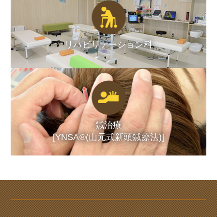
リハビリテーション科
鍼治療
[YNSA
®
(山元式新頭鍼療法)]