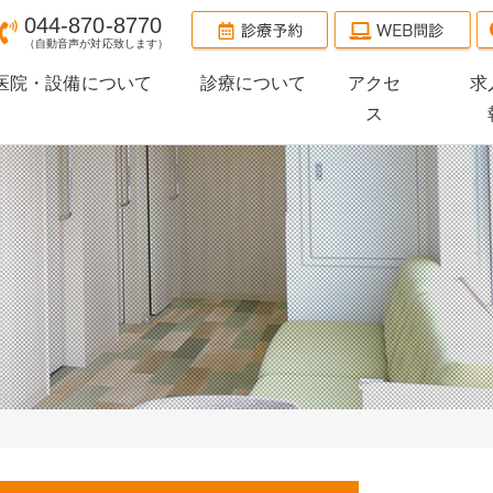
044-870-8770
（自動音声が対応致します）
医院・設備について
診療について
アクセ
求
ス
医院のご案内
診療のご案内
設備機材のご案内
当院の受診方法
整形外科
スポーツ整形外科
小児整形外科
（小児スポーツ障害）
PRP療法
リハビリテーション科