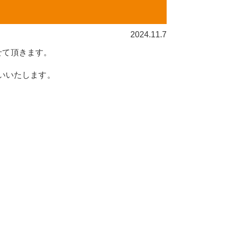
鍼治療
2024.11.7
通所リハビリテーショ
せて頂きます。
ン
（デイケア）
いいたします。
形成外科・美容形成外
科
水素療法