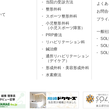
当院の受診方法
よくあ
整形外科
お問合
いて
スポーツ整形外科
プライ
小児整形外科
（小児スポーツ障害）
一般社
PRP療法
SO
リハビリテーション科
SO
鍼治療
SO
通所リハビリテーション
（デイケア）
形成外科・美容形成外科
水素療法